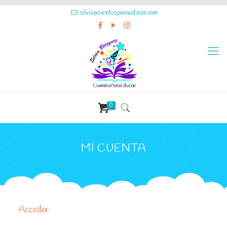
silvia@cuentosparaeducar.com
0
MI CUENTA
Acceder