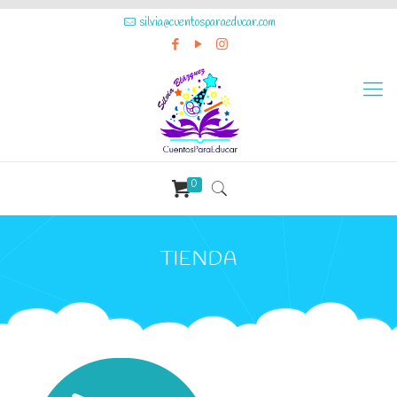
silvia@cuentosparaeducar.com
0
TIENDA