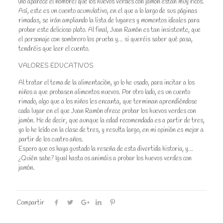
(no aparece el nombre) que los huevos verdes con jamón están muy ricos.
Así, este es un cuento acumulativo, en el que a lo largo de sus páginas
rimadas, se irán ampliando la lista de lugares y momentos ideales para
probar este delicioso plato. Al final, Juan Ramón es tan insistente, que
el personaje con sombrero los prueba y… si queréis saber qué pasa,
tendréis que leer el cuento.
VALORES EDUCATIVOS
Al tratar el tema de la alimentación, yo lo he usado, para incitar a los
niños a que probasen alimentos nuevos. Por otro lado, es un cuento
rimado, algo que a los niños les encanta, que terminan aprendiéndose
cada lugar en el que Juan Ramón ofrece probar los huevos verdes con
jamón. He de decir, que aunque la edad recomendada es a partir de tres,
yo lo he leído en la clase de tres, y resulta largo, en mi opinión es mejor a
partir de los cuatro años.
Espero que os haya gustado la reseña de esta divertida historia, y…
¿Quién sabe? Igual hasta os animáis a probar los huevos verdes con
jamón.
Compartir