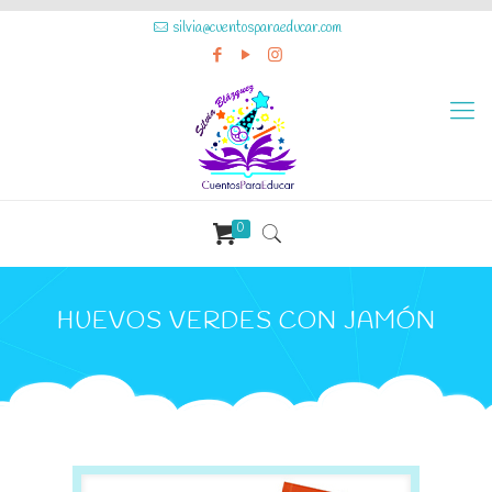
silvia@cuentosparaeducar.com
0
HUEVOS VERDES CON JAMÓN