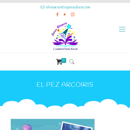
silvia@cuentosparaeducar.com
0
EL PEZ ARCOIRIS