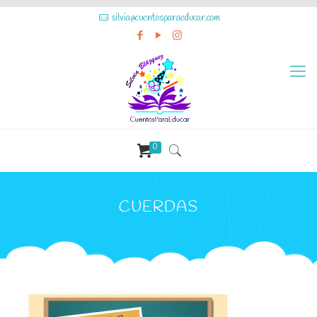
silvia@cuentosparaeducar.com
0
CUERDAS