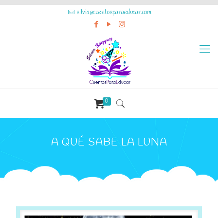
silvia@cuentosparaeducar.com
0
A QUÉ SABE LA LUNA