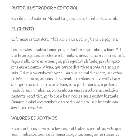
AUTOR, ILUSTRADOR Y EDITORIAL
Escrito e ilustrado por Michael Grejniec. La editorial es Kalandraka.
EL CUENTO
El formato es tapa dura. Mide 20.3 x 1.3 x 30.5 y tiene 36 páginas.
Los animales llevaban tiempo preguntándose a que sabría la luna. Así
que la tortuga decide subirse a la montaña más alta para ver si así podía
llegar a ella, como no lo consigue, pide ayuda al elefante, pero tampoco
consiguen alcanzar la luna, que parece divertirse y cada vez se aleja
más. Así van pidiendo cada vez ayuda a un animal diferente, una cebra,
un león, un zorro, un mono y finalmente un ratoncito, que será el que
consiga arrancar un trocito de luna, para por fin dársela a probar al
resto de los animales. Es un cuento con una estructura acumulativa,
bastante repetitivo, por lo que a los niños les suele gustar bastante.
Aunque la edad recomendada es a partir de cinco, yo lo he trabajado
desde los tres años.
VALORES EDUCATIVOS
Este cuento nos sirve para favorecer el trabajo cooperativo, Esto que
los animales colaborando de manera conjunta, consiguen arrancar el