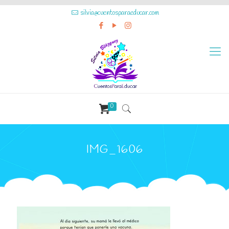
silvia@cuentosparaeducar.com
0
IMG_1606